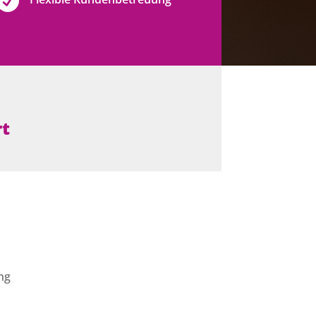

rt
ng