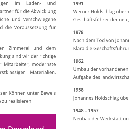
rungen im Laden- und
1991
artner für die Abwicklung
Werner Holdschlag überni
uliche und verschwiegene
Geschäftsführer der neu
nd die Voraussetzung für
1978
Nach dem Tod von Johann
hen Zimmerei und dem
Klara die Geschäftsführu
ng sind wir der richtige
1962
r Mitarbeiter, modernste
Umbau der vorhandenen S
klassiger Materialien,
Aufgabe des landwirtschaf
1958
nser Können unter Beweis
Johannes Holdschlag über
zu realisieren.
1948 – 1957
Neubau der Werkstatt un
zum Download