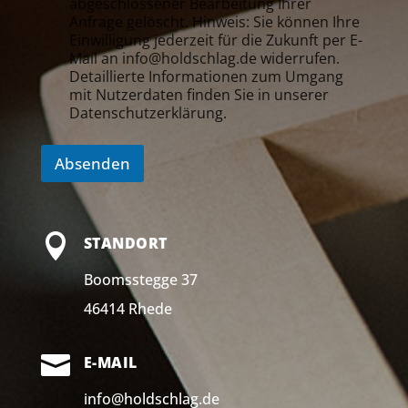
abgeschlossener Bearbeitung Ihrer
Anfrage gelöscht. Hinweis: Sie können Ihre
Einwilligung jederzeit für die Zukunft per E-
Mail an info@holdschlag.de widerrufen.
Detaillierte Informationen zum Umgang
mit Nutzerdaten finden Sie in unserer
Datenschutzerklärung.
Absenden

STANDORT
Boomsstegge 37
46414 Rhede

E-MAIL
info@holdschlag.de