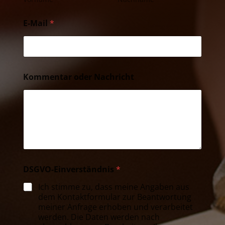
E-Mail
*
Kommentar oder Nachricht
DSGVO-Einverständnis
*
Ich stimme zu, dass meine Angaben aus
dem Kontaktformular zur Beantwortung
meiner Anfrage erhoben und verarbeitet
werden. Die Daten werden nach