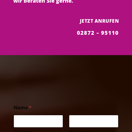
wir beraten Sie gerne.
JETZT ANRUFEN
02872 – 95110
Name
*
Vorname
Nachname